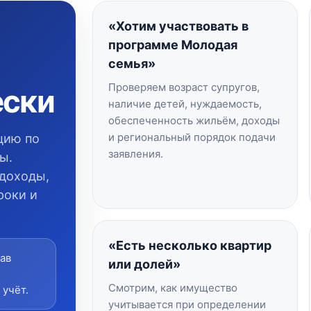
«Хотим участвовать в
программе Молодая
семья»
Проверяем возраст супругов,
ески
наличие детей, нуждаемость,
обеспеченность жильём, доходы
и региональный порядок подачи
цию по
заявления.
ы.
 доходы,
роки и
«Есть несколько квартир
ав
или долей»
Смотрим, как имущество
 учёт.
учитывается при определении