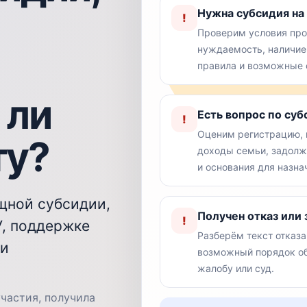
Нужна субсидия на
!
Проверим условия про
нуждаемость, наличие
правила и возможные о
 ли
Есть вопрос по су
!
Оценим регистрацию, 
ту?
доходы семьи, задолж
и основания для назна
щной субсидии,
Получен отказ или
!
У, поддержке
Разберём текст отказа
ли
возможный порядок об
жалобу или суд.
участия, получила