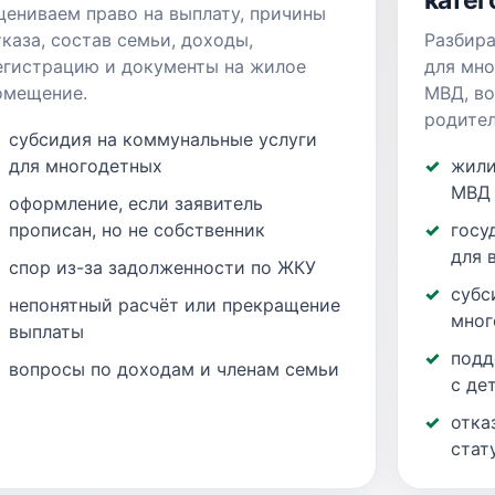
катег
цениваем право на выплату, причины
тказа, состав семьи, доходы,
Разбир
егистрацию и документы на жилое
для мно
омещение.
МВД, в
родител
субсидия на коммунальные услуги
для многодетных
жили
МВД
оформление, если заявитель
прописан, но не собственник
госу
для 
спор из-за задолженности по ЖКУ
субс
непонятный расчёт или прекращение
мног
выплаты
подд
вопросы по доходам и членам семьи
с де
отка
стат