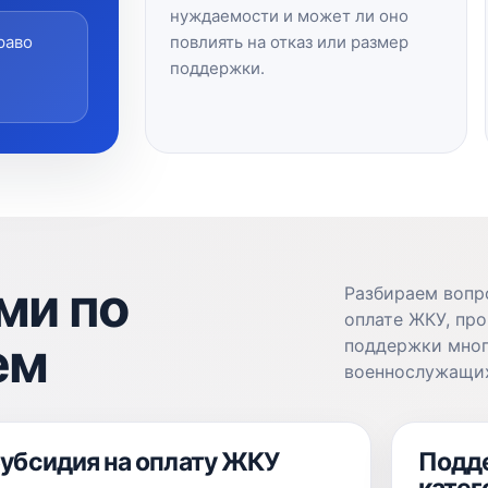
нуждаемости и может ли оно
повлиять на отказ или размер
раво
поддержки.
ми по
Разбираем вопр
оплате ЖКУ, пр
ем
поддержки мног
военнослужащих
убсидия на оплату ЖКУ
Подд