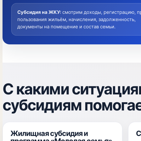
Субсидия на ЖКУ
:
смотрим доходы, регистрацию, п
пользования жильём, начисления, задолженность,
документы на помещение и состав семьи.
С какими ситуация
субсидиям помога
Жилищная субсидия и
С