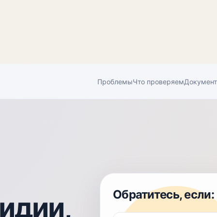
Проблемы
Что проверяем
Докумен
Обратитесь, если:
идии,