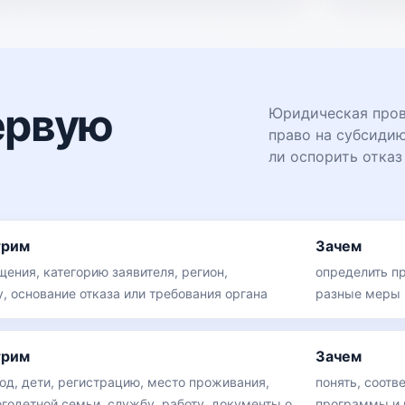
ервую
Юридическая прове
право на субсиди
ли оспорить отказ
трим
Зачем
ения, категорию заявителя, регион,
определить п
, основание отказа или требования органа
разные меры
трим
Зачем
од, дети, регистрацию, место проживания,
понять, соотв
огодетной семьи, службу, работу, документы о
программы и 