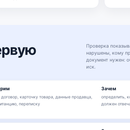
ервую
Проверка показыва
нарушены, кому пр
документ нужен: о
иск.
трим
Зачем
, договор, карточку товара, данные продавца,
определить, к
витанцию, переписку
должен отвеча