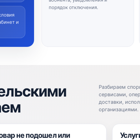
порядок отключения.
словия
абинет и
тельскими
Разбираем спор
сервисами, опе
аем
доставки, испо
организациями.
овар не подошел или
Услуг