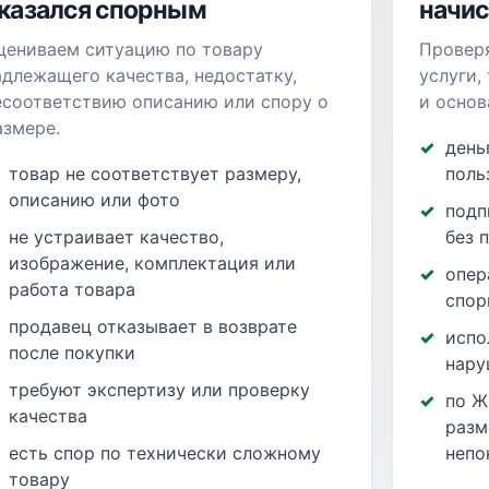
казался спорным
начи
цениваем ситуацию по товару
Провер
адлежащего качества, недостатку,
услуги,
есоответствию описанию или спору о
и основ
азмере.
день
товар не соответствует размеру,
поль
описанию или фото
подп
не устраивает качество,
без 
изображение, комплектация или
опер
работа товара
спор
продавец отказывает в возврате
испо
после покупки
нару
требуют экспертизу или проверку
по Ж
качества
разм
есть спор по технически сложному
непо
товару