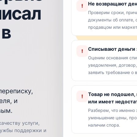
Не возвращают день
писал
!
Проверим сроки, причи
документы об оплате, 
 в
продавцом или марке
Списывают деньги 
!
Оценим основания спи
уведомления, договор
заявить требование о 
переписку,
Товар не подошел,
!
еля, и
или имеет недоста
вым.
Разберем, что именно з
уменьшение цены, про
качеству услуги,
наличии спора.
лужбы поддержки и