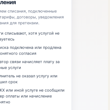
сления
яем списания, подключенные
 тарифы, договоры, уведомления
ания для претензии.
ги списывают, хотя услугой не
зуетесь
иска подключена или продлена
понятного согласия
атор связи начисляет плату за
ные услуги
лнитель не оказал услугу или
шил срок
КХ или иной услуге не сообщили
ер оплаты или начисление
нятно