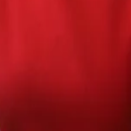
670334641, ОГРН 1116670009796
).