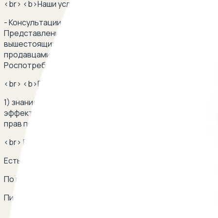
<br> <b>Наши услуги:</b>
- Консультации по вопросам прав потребителя (первичн
Представление интересов клиента в судебных разбират
вышестоящих инстанциях - Составление и анализ догов
продавцами и поставщиками товаров и услуг - Представ
Роспотребнадзоре и других службах контроля качества 
<br> <b>Преимущества наших юристов:</b>
1) знание законодательства и опыт работы с аналогичн
эффективно представлять интересы клиента в суде или
прав потребителей.
<br> В каком порядке защищаются права потребителей
Есть вопрос о защите прав потребителей? Оставьте св
По вопросам сотрудничества
Пишите на