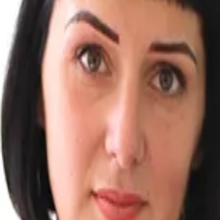
ая консультация бесплатна) - Подготовка и подача исков
ельствах и арбитражных процедурах - Обжалование реше
оров и других юридических документов в контексте защи
ление интересов клиента в различных органах государств
товаров и услуг.
ыми делами; 2) возможность предоставления комплексног
 в переговорах с другой стороной; 4) возможность полу
? Как можно привлечь к ответственности продавца? Ка
ой телефон, перезвоним мгновенно: