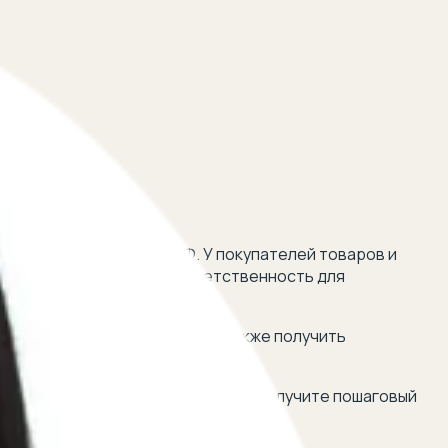
о по отношению к ГК РФ. У покупателей товаров и
ативную или уголовную ответственность для
тить материальный ущерб, а также получить
удебного процесса ✔ В итоге вы получите пошаговый