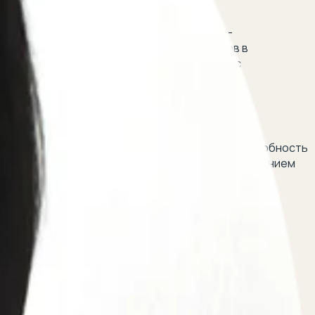
ых заявлений в защиту прав потребителя -
ний судов и иных государственных органов в
ты прав потребителя - Разрешение споров с
енной власти и управления, в том числе в
о подхода к защите прав потребителей; 3) способность
чения компенсации за ущерб, причиненный нарушением
ким образом разрешаются потребительские споры?