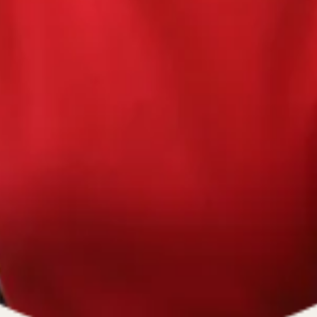
670334641, ОГРН 1116670009796
).