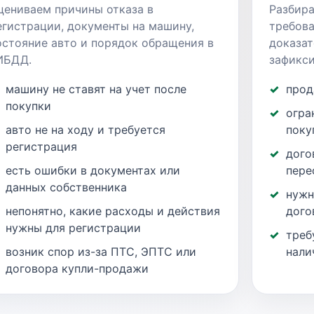
цениваем причины отказа в
Разбира
егистрации, документы на машину,
требова
остояние авто и порядок обращения в
доказат
ИБДД.
зафикси
машину не ставят на учет после
прод
покупки
огра
авто не на ходу и требуется
поку
регистрация
дого
есть ошибки в документах или
пере
данных собственника
нужн
непонятно, какие расходы и действия
дого
нужны для регистрации
треб
возник спор из-за ПТС, ЭПТС или
нали
договора купли-продажи