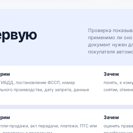
ервую
Проверка показыва
применимо ли оно
документ нужен д
покупателя автомо
трим
Зачем
ГИБДД, постановление ФССП, номер
понять, к ком
льного производства, дату запрета, данные
снятии, отмен
трим
Зачем
упли-продажи, акт передачи, платежи, ПТС или
оценить права
, переписку с продавцом
приобретения