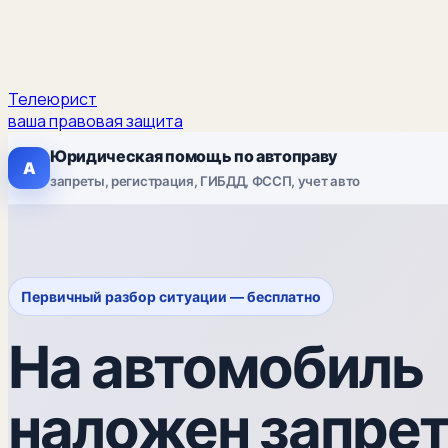
Телеюрист
ваша правовая защита
Юридическая помощь по автоправу
А
запреты, регистрация, ГИБДД, ФССП, учет авто
Первичный разбор ситуации — бесплатно
На автомобиль
наложен запре