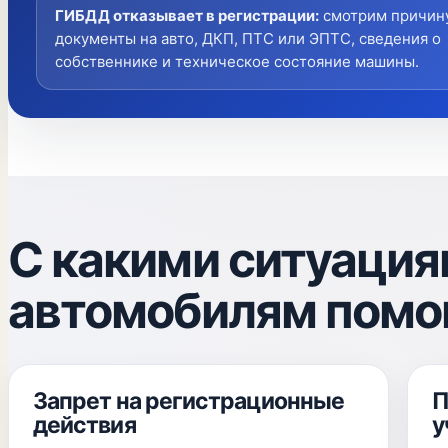
ГИБДД отказывает в регистрации
:
смотрим причину
документы на авто, ДКП, ПТС или ЭПТС, сведения о
собственнике и техническое состояние машины.
С какими ситуация
автомобилям помо
Запрет на регистрационные
П
действия
у