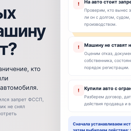
На авто стоит запр
!
ых
Проверим, кто вынес з
ли он с долгом, судом
ашину
производством.
ет?
Машину не ставят н
!
Оценим отказ, докуме
собственника, состоя
порядок регистрации.
аничение, кто
или
 автомобиля.
Купили авто с огр
!
Разберем договор, дат
ился запрет ФССП,
действия продавца и 
ик не снял
мотреть
Сначала устанавливаем ист
затем выбираем действие: з