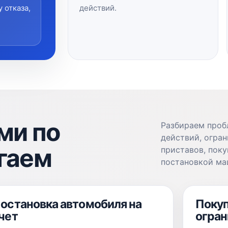
 отказа,
действий.
ми по
Разбираем проб
действий, огра
гаем
приставов, пок
постановкой ма
остановка автомобиля на
Покуп
чет
огра