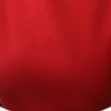
670334641, ОГРН 1116670009796
).