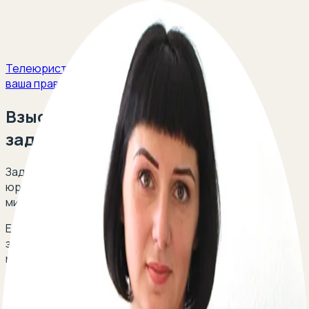
Телеюрист
ваша правовая защита
Взыскание дебиторской
задолженности
Задайте свой вопрос и получите ответ опытных
юристов в сфере гражданского права в течение 5
минут!
Есть вопрос о взыскании дебиторской
задолженности? Оставьте свой телефон, перезвоним
мгновенно:
По вопросам сотрудничества