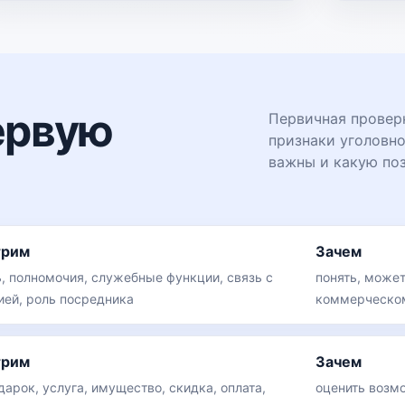
ервую
Первичная проверк
признаки уголовно
важны и какую по
трим
Зачем
, полномочия, служебные функции, связь с
понять, может
ией, роль посредника
коммерческом
трим
Зачем
дарок, услуга, имущество, скидка, оплата,
оценить возм