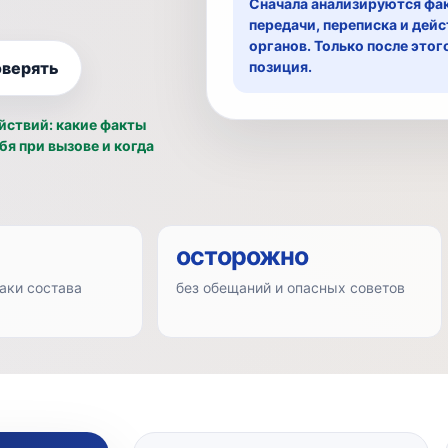
Сначала анализируются фак
передачи, переписка и дей
органов. Только после это
оверять
позиция.
йствий: какие факты
бя при вызове и когда
осторожно
аки состава
без обещаний и опасных советов