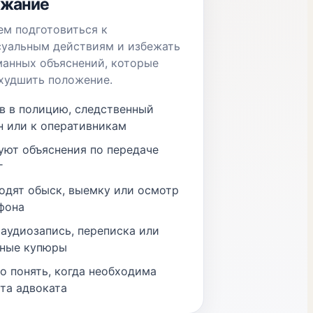
ржание
м подготовиться к
суальным действиям и избежать
анных объяснений, которые
худшить положение.
в в полицию, следственный
н или к оперативникам
уют объяснения по передаче
г
одят обыск, выемку или осмотр
фона
 аудиозапись, переписка или
ные купюры
о понять, когда необходима
та адвоката