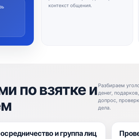
контекст общения.
зь
и по взятке и
Разбираем угол
денег, подарков
ем
допрос, провер
дела.
осредничество и группа лиц
Прове