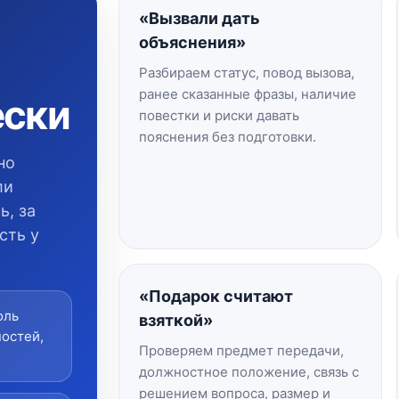
«Вызвали дать
объяснения»
Разбираем статус, повод вызова,
ранее сказанные фразы, наличие
ески
повестки и риски давать
пояснения без подготовки.
но
ли
ь, за
сть у
«Подарок считают
оль
взяткой»
ностей,
Проверяем предмет передачи,
должностное положение, связь с
решением вопроса, размер и