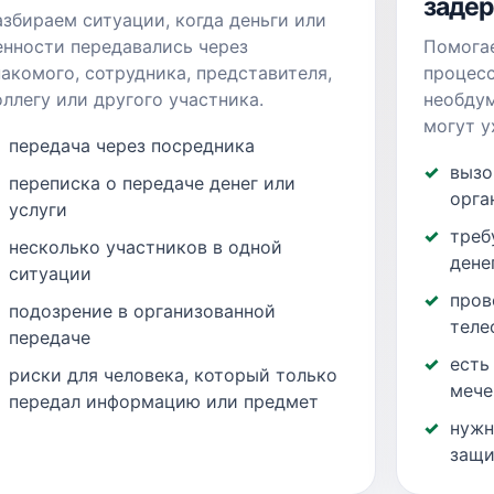
заде
азбираем ситуации, когда деньги или
енности передавались через
Помогае
накомого, сотрудника, представителя,
процес
оллегу или другого участника.
необдум
могут у
передача через посредника
вызо
переписка о передаче денег или
орга
услуги
треб
несколько участников в одной
дене
ситуации
пров
подозрение в организованной
теле
передаче
есть
риски для человека, который только
мече
передал информацию или предмет
нужн
защи