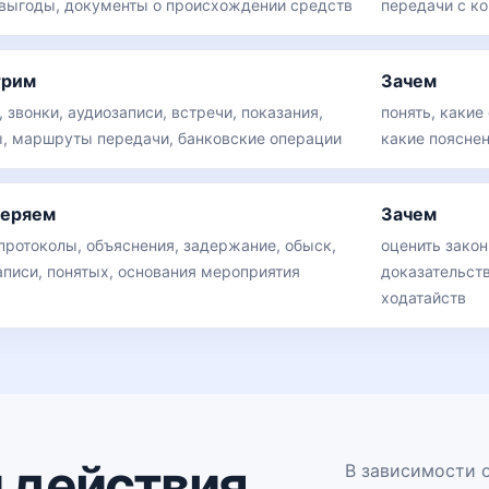
выгоды, документы о происхождении средств
передачи с к
трим
Зачем
 звонки, аудиозаписи, встречи, показания,
понять, какие
, маршруты передачи, банковские операции
какие поясне
веряем
Зачем
 протоколы, объяснения, задержание, обыск,
оценить зако
аписи, понятых, основания мероприятия
доказательст
ходатайств
 действия
В зависимости о