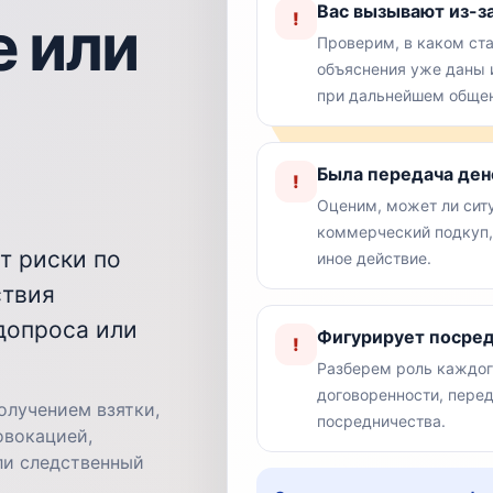
Вас вызывают из-за
!
 или
Проверим, в каком ста
объяснения уже даны и
при дальнейшем обще
Была передача дене
!
Оценим, может ли ситу
коммерческий подкуп, 
т риски по
иное действие.
ствия
допроса или
Фигурирует посре
!
Разберем роль каждог
договоренности, пере
олучением взятки,
посредничества.
овокацией,
ли следственный