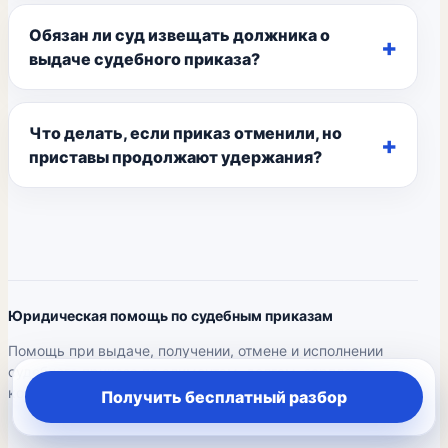
Обязан ли суд извещать должника о
выдаче судебного приказа?
Что делать, если приказ отменили, но
приставы продолжают удержания?
Юридическая помощь по судебным приказам
Помощь при выдаче, получении, отмене и исполнении
судебного приказа по алиментам, долгам, зарплате,
коммунальным платежам, взносам и взысканиям.
Получить бесплатный разбор