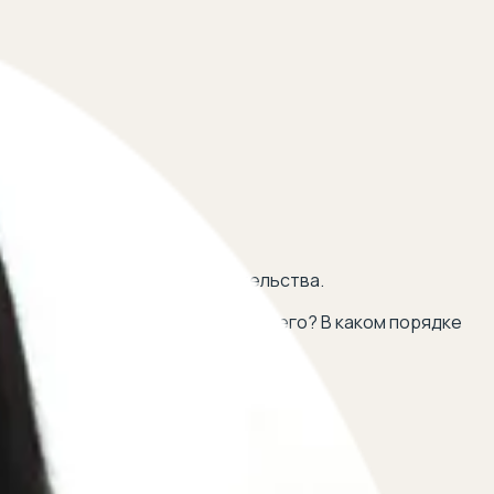
 местом его постоянного жительства.
 регистрацию несовершеннолетнего? В каком порядке