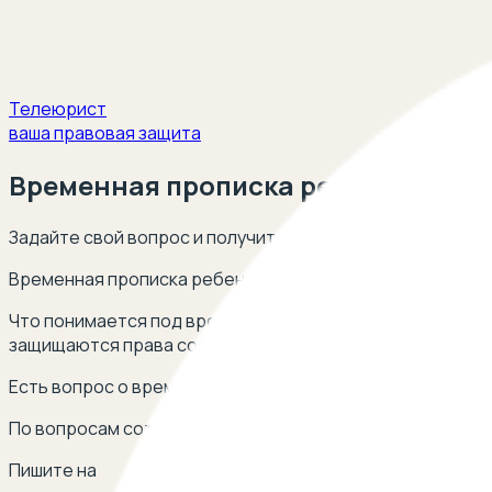
Телеюрист
ваша правовая защита
Временная прописка ребенка
Задайте свой вопрос и получите ответ опытных юристов
Временная прописка ребенка - его регистрация на опр
Что понимается под временно пропиской ребенка? В ка
защищаются права собственников и третьих лиц?
Есть вопрос о временной прописке ребенка? Оставьте 
По вопросам сотрудничества
Пишите на