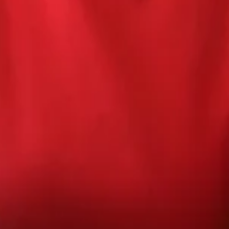
670334641, ОГРН 1116670009796
).