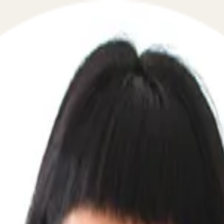
 — проконсультируем подробно о нюансах возврата авто
тветствии с законом о защите прав потребителей. Поско
но, что возврат происходит при невозможности ее испол
нии небольших или существенных недостатков в товаре и
У ЧАТА ВНИЗУ СТРАНИЦЫ. ВАС ПРОКОНСУЛЬТИРУЕТ ОПЫ
лон? Какой срок установлен для этого? Как вернуть БУ-
разрешаются споры с автосалоном?