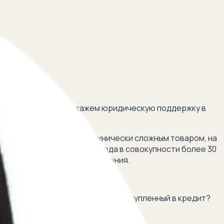
мобиля продавцу и окажем юридическую поддержку в
лько машина является технически сложным товаром, на
ьзования на протяжении года в совокупности более 30
 нарушении сроков их устранения.
ТНЫЙ ЮРИСТ.
авто с пробегом или автомобиль, купленный в кредит?