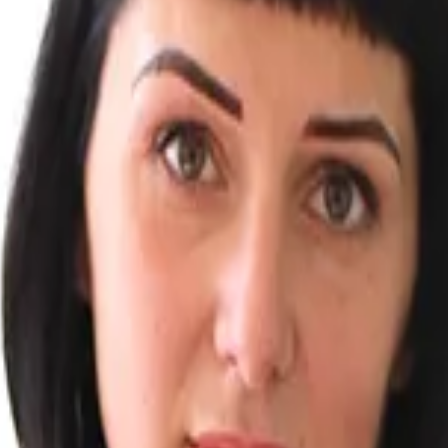
авцу и получения денежных средств обратно, выполним
 и условия гарантии, чтобы определить возможность во
ющие неисправность автомобиля или нарушение условий
ения и т.д. <br> ✔ <b>ГРАМОТНО ОФОРМИМ ПРЕТЕНЗИЮ:</
етко изложим свои претензии и требования о возврате а
ЫТНОГО ЮРИСТА:</b>
ридического сопровождения возврата подключим юриста
АЗРЕШИМ СПОР С ПРОДАВЦОМ:</b>
енсировать деньги в рамках досубеного спора, примем пр
амотные, понятные советы и консультировать по всем в
собенности и требовать индивидуального подхода. Поэт
тветствующие вашей ситуации.</b>