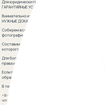
Для юридически грамотного возврата автомобиля прод
ГАРАНТИЙНЫЕ УСЛОВИЯ:</b>
Внимательно изучим договор купли-продажи автомобиля
НУЖНЫЕ ДОКАЗАТЕЛЬСТВА:</b>
Соберем все необходимые доказательства, подтвержда
фотографии, видеозаписи, письма, экспертные заключ
Составим письменную претензию продавцу, в которой ч
которого ожидаем ответа. <br> ✔ <b>ПОДКЛЮЧИМ ОП
Для более квалифицированной помощи и грамотного ю
права и защиты потребителей. <br> ✔ <b>УСПЕШНО Р
Если продавец отказывается вернуть автомобиль и комп
обращение в органы защиты прав потребителей.
В течение всего процесса будем давать юридически гр
<b>Важно отметить, что каждый случай может иметь о
чтобы получить профессиональные рекомендации, соо