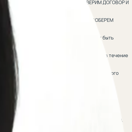
 все необходимые шаги: <br> ✔ <b>ПРОВЕРИМ ДОГОВОР И
зврата и основания для него. <br> ✔ <b>СОБЕРЕМ
 договора со стороны продавца. Это могут быть
b>
втомобиля и денежных средств. Укажим срок, в течение
, специализирующегося в области автомобильного
авовые меры, такие как подача иска в суд или
озникающим вопросам.
ому рекомендуется проконсультироваться с юристом,