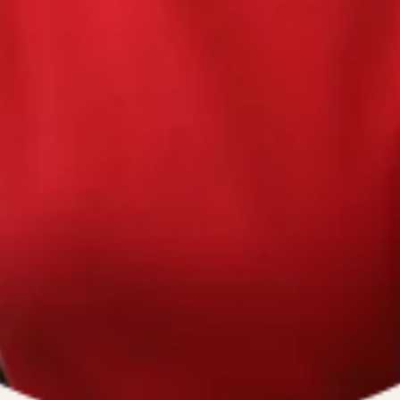
670334641, ОГРН 1116670009796
).