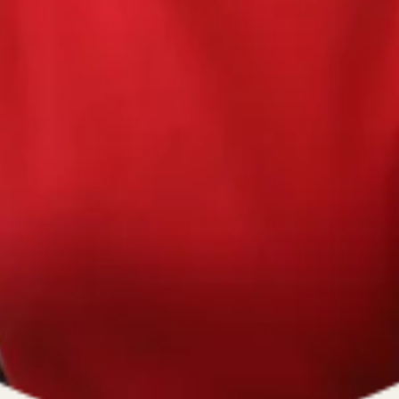
670334641, ОГРН 1116670009796
).