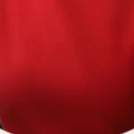
670334641, ОГРН 1116670009796
).