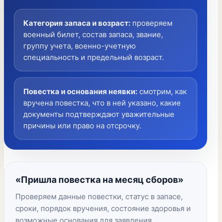
Категория запаса и возраст
:
проверяем
военный билет, состав запаса, звание,
группу учета, военно-учетную
специальность и предельный возраст.
Повестка и основания неявки
:
смотрим, как
вручена повестка, что в ней указано, какие
документы подтверждают уважительные
причины или право на отсрочку.
«Пришла повестка на месяц сборов»
Проверяем данные повестки, статус в запасе,
сроки, порядок вручения, состояние здоровья и
возможные основания для заявления.