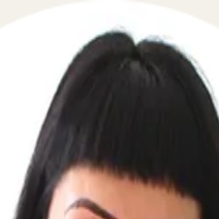
раничения водительских прав суде
 в сфере взаимодействия с приставами и ФССП в течение
 для автовладельцев, сталкивающихся с ограничениями 
связанных с действиями судебных приставов, и защищае
ться в сложных правовых ситуациях и предложат оптимал
 случае, если приставы ограничили в водительских права
может ограничить права на управление автомобилем, и ка
ть права. Также мы предоставляем консультации по вопро
ние прав из-за кредитных долгов. Если у вас возникли в