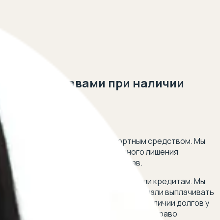
бными приставами при наличии
 5 минут!
в правах на управление транспортным средством. Мы
м ваши интересы в случае временного лишения
ьные решения для защиты ваших прав.
х из-за задолженности по алиментам или кредитам. Мы
к снять такое ограничение. Если вы начали выплачивать
сам получения водительских прав при наличии долгов у
опросы о том, как снять ограничение на право