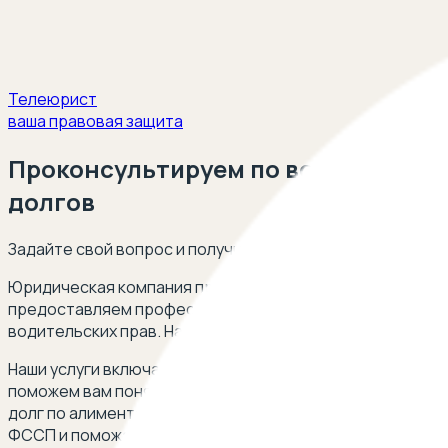
Телеюрист
ваша правовая защита
Проконсультируем по вопросам ог
долгов
Задайте свой вопрос и получите ответ опытного юриста
Юридическая компания предлагает комплексную защиту
предоставляем профессиональную помощь в вопросах, 
водительских прав. Наши специалисты помогут разобра
Наши услуги включают в себя защиту ваших интересов в
поможем вам понять, в каких случаях судебный пристав 
долг по алиментам, мы разъясним, могут ли у вас забра
ФССП и поможем разобраться, законно ли временное лише