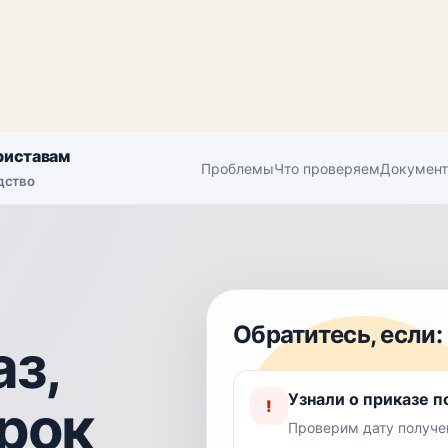
риставам
Проблемы
Что проверяем
Докумен
дство
Обратитесь, если:
з,
Узнали о приказе п
рок
!
Проверим дату получен