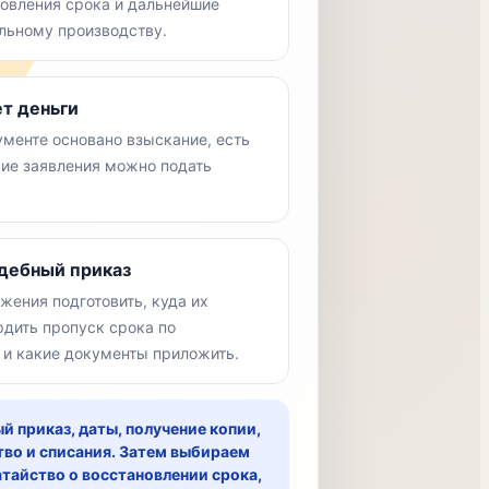
новления срока и дальнейшие
ельному производству.
т деньги
ументе основано взыскание, есть
кие заявления можно подать
дебный приказ
жения подготовить, куда их
рдить пропуск срока по
 и какие документы приложить.
й приказ, даты, получение копии,
во и списания. Затем выбираем
атайство о восстановлении срока,