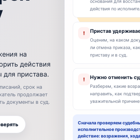
основания для восста
у
действия по исполнит
Пристав удерживае
!
Оценим, на каком док
ли отмена приказа, ка
жения на
приставу и в суд.
порить действия
 для пристава.
Нужно отменить су
!
Разберем, какие возра
писаний, срок на
направить, как подтве
скатель продолжает
уважительной причине
ть документы в суд.
Сначала проверяем судебны
оверять
исполнительное производст
действие: возражения, ход