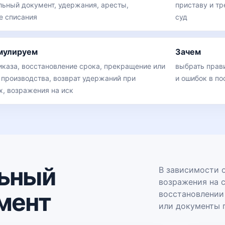
льный документ, удержания, аресты,
приставу и тр
е списания
суд
мулируем
Зачем
иказа, восстановление срока, прекращение или
выбрать прав
 производства, возврат удержаний при
и ошибок в по
х, возражения на иск
ьный
В зависимости о
возражения на с
мент
восстановлении 
или документы 