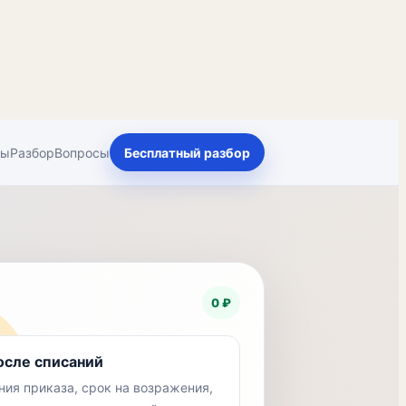
ты
Разбор
Вопросы
Бесплатный разбор
0 ₽
осле списаний
ия приказа, срок на возражения,