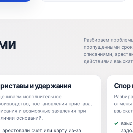
ями
Разбираем проблемы
пропущенными срока
списаниями, ареста
действиями взыскат
риставы и удержания
Спор 
цениваем исполнительное
Разбира
роизводство, постановления пристава,
отмены 
писания и возможные заявления при
взыскат
аличии оснований.
взыс
арестовали счет или карту из-за
задо