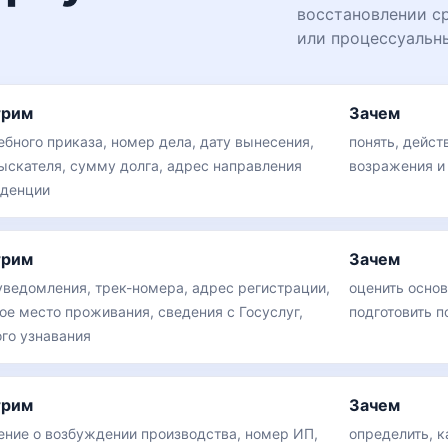
восстановлении ср
или процессуальны
трим
Зачем
ебного приказа, номер дела, дату вынесения,
понять, дейст
ыскателя, сумму долга, адрес направления
возражения и
денции
трим
Зачем
уведомления, трек-номера, адрес регистрации,
оценить основ
ое место проживания, сведения с Госуслуг,
подготовить 
ого узнавания
трим
Зачем
ение о возбуждении производства, номер ИП,
определить, 