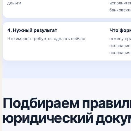
деньги
исполните
банковски
4. Нужный результат
Что фор
Что именно требуется сделать сейчас
отмену пр
окончание
основания
Подбираем правил
юридический доку