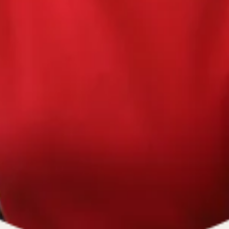
670334641, ОГРН 1116670009796
).