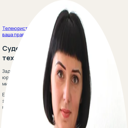
Телеюрист
ваша правовая защита
Судебная строительно
техническая экспертиза
Задайте свой вопрос и получите ответ опытных
юристов в сфере гражданского права в течение 5
минут!
Есть вопрос о судебной строительно-технической
экспертизе? Оставьте свой телефон, перезвоним
мгновенно:
По вопросам сотрудничества