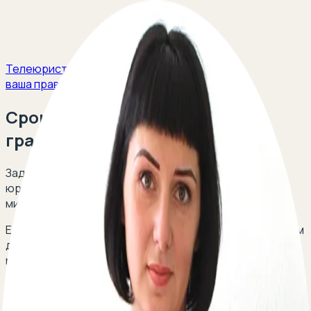
Телеюрист
ваша правовая защита
Срок исковой давности по
гражданским делам
Задайте свой вопрос и получите ответ опытных
юристов в сфере гражданского права в течение 5
минут!
Есть вопрос о сроке исковой давности по гражданским
делам? Оставьте свой телефон, перезвоним
мгновенно:
По вопросам сотрудничества