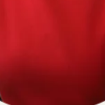
670334641, ОГРН 1116670009796
).