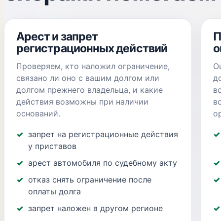
Арест и запрет
П
регистрационных действий
о
Проверяем, кто наложил ограничение,
О
связано ли оно с вашим долгом или
д
долгом прежнего владельца, и какие
в
действия возможны при наличии
в
оснований.
о
запрет на регистрационные действия
у приставов
арест автомобиля по судебному акту
отказ снять ограничение после
оплаты долга
запрет наложен в другом регионе