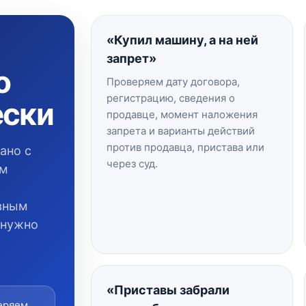
«Купил машину, а на ней
запрет»
о
Проверяем дату договора,
регистрацию, сведения о
ески
продавце, момент наложения
запрета и варианты действий
против продавца, пристава или
ано с
через суд.
ым
вным
 нужно
«Приставы забрали
еряем