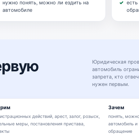
нужно понять, можно ли ездить на
есть
автомобиле
обра
ервую
Юридическая пров
автомобиль ограни
запрета, кто отве
нужен первым.
трим
Зачем
истрационных действий, арест, залог, розыск,
понять, можно
ельные меры, постановления пристава,
автомобиль и
акты
обращение