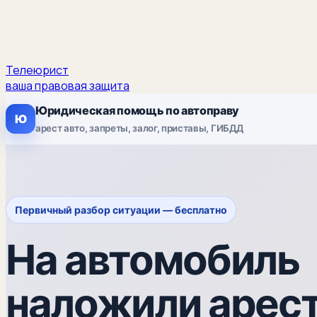
Телеюрист
ваша правовая защита
Юридическая помощь по автоправу
Ю
арест авто, запреты, залог, приставы, ГИБДД
Первичный разбор ситуации — бесплатно
На автомобиль
наложили арест