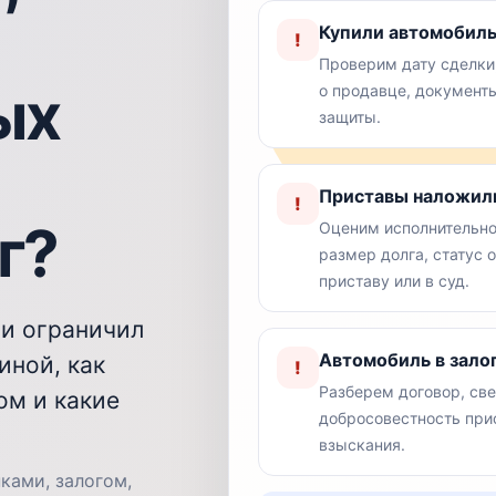
Купили автомобиль
!
Проверим дату сделки,
ых
о продавце, документ
защиты.
Приставы наложили
!
г?
Оценим исполнительно
размер долга, статус 
приставу или в суд.
ии ограничил
Автомобиль в залог
иной, как
!
Разберем договор, све
ом и какие
добросовестность при
взыскания.
ками, залогом,