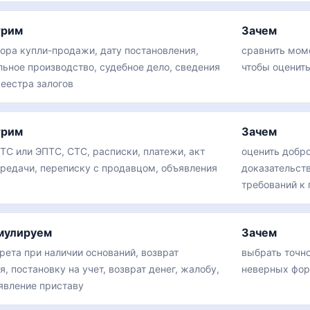
трим
Зачем
вора купли-продажи, дату постановления,
сравнить моме
льное производство, судебное дело, сведения
чтобы оценить
еестра залогов
трим
Зачем
ТС или ЭПТС, СТС, расписки, платежи, акт
оценить добро
редачи, переписку с продавцом, объявления
доказательст
требований к
мулируем
Зачем
рета при наличии оснований, возврат
выбрать точн
, постановку на учет, возврат денег, жалобу,
неверных фо
аявление приставу