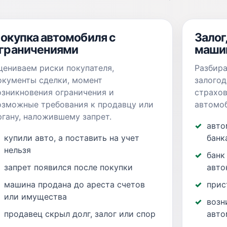
окупка автомобиля с
Залог
граничениями
маши
цениваем риски покупателя,
Разбира
окументы сделки, момент
залогод
озникновения ограничения и
страхо
озможные требования к продавцу или
автомоб
ргану, наложившему запрет.
авто
купили авто, а поставить на учет
банк
нельзя
банк
запрет появился после покупки
авто
машина продана до ареста счетов
прис
или имущества
возн
продавец скрыл долг, залог или спор
авто