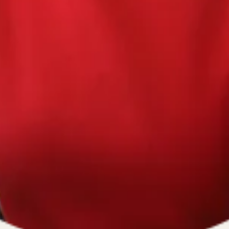
670334641, ОГРН 1116670009796
).