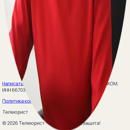
Написать на email:
teleurist@yandex.ru
(
ООО ЭЛКОМ,
ИНН 6670334641, ОГРН 1116670009796
).
Политика конфиденциальности
Телеюрист
©
2026
Телеюрист - ваша правовая защита!