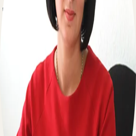
В каком порядке осуществляется признание пожилого
человека недееспособным? Кто может быть
заявителем по делу? Какие доказательства принимает
суд во внимание? Каковы последствия признания
человека недееспособным?
Есть вопрос о признании недееспособным пожилого
человека? Оставьте свой телефон, перезвоним
мгновенно:
По вопросам сотрудничества
Пишите на