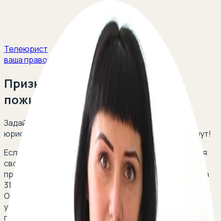
Телеюрист
ваша правовая защита
Признание недееспособным
пожилого человека
Задайте свой вопрос и получите ответ опытных
юристов в сфере семейного права в течение 5 минут!
Если пожилой человека не может понимать значения
своих действий или руководить ими, он может быть
признан недееспособным в судебном порядке (глава
31 ГПК РФ). При этом над ним назначается опека.
Опекун совершает сделки от имени такого человека,
учитывая его мнение и информацию о его
предпочтениях.