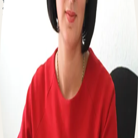
также размер вознаграждения и размер денежных
средств на содержание каждого ребенка и доступные
меры социальной поддержки.
Что представляет собой приемная семья? Кто может
стать приемными родителями? В каком порядке
заключается договор о приемной семьи? Каковы
основания расторжения данного договора?
Есть вопрос о приемной семье? Оставьте свой
телефон, перезвоним мгновенно:
По вопросам сотрудничества
Пишите на