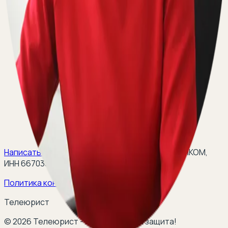
Написать на email:
teleurist@yandex.ru
(
ООО ЭЛКОМ,
ИНН 6670334641, ОГРН 1116670009796
).
Политика конфиденциальности
Телеюрист
©
2026
Телеюрист - ваша правовая защита!