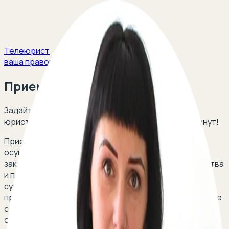
Телеюрист
ваша правовая защита
Приемная семья
Задайте свой вопрос и получите ответ опытных
юристов в сфере семейного права в течение 5 минут!
Приемная семья – опека над ребенком, которая
осуществляется по договору о приемной семье,
заключаемому между органом опеки и попечительства
и приемными родителями. Последними могут быть
супруги, а также отдельные граждане, желающие
принять ребенка или детей на воспитание. В договоре
с ними указывается срок его действия, условия
содержания, воспитания и образования ребенка, а