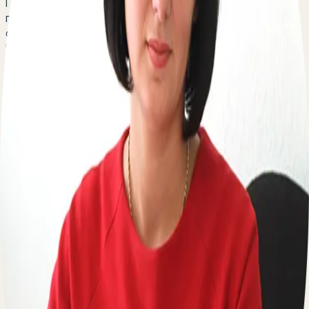
Положение матери-одиночки дает основание на
получение целого ряда гарантий в сфере трудовых,
социальных, налоговых и жилищных правоотношений.
Часть мер защиты предоставляется федеральным
законодательством, другая их часть - региональными
властями.
Кто имеет право быть признанным матерью-
одиночкой? Как подтвердить подобный статус? Какие
права и гарантии предоставляются законом? Какие
льготы доступны в подобной ситуации?
Есть вопрос о правах матери-одиночки? Оставьте
свой телефон, перезвоним мгновенно:
По вопросам сотрудничества
Пишите на