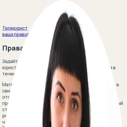
Телеюрист
ваша правовая защита
Права матери одиночки
Задайте свой вопрос и получите ответ опытных
юристов в сфере семейного и социального права в
течение 5 минут!
Мать-одиночка (также - одинокая мать) - женщина, в
свидетельстве о рождении ребенка которой
отсутствует запись об отце ребенка или запись
произведена по ее собственному указанию. Подобный
статус не может быть предоставлен женщине,
ребенок которой запись об имеет (даже если этот
человек не является биологическим родителем).