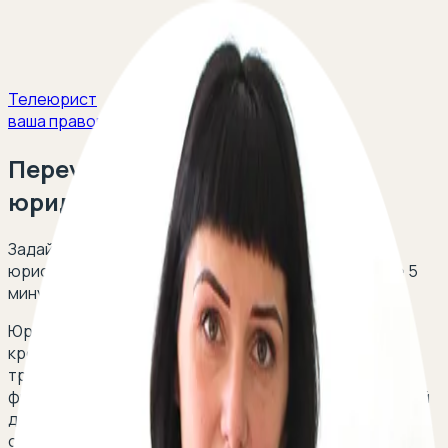
Телеюрист
ваша правовая защита
Переуступка долга между
юридическими лицами
Задайте свой вопрос и получите ответ опытных
юристов в сфере корпоративного права в течение 5
минут!
Юридическое лицо (компания), являющееся
кредитором, может переуступить свое право
требования долга другому юридическому (или
физическому) лицу, заключив с ним соответствующий
договор. В ряде случаев законом или договором
ограничивается или запрещается передача права