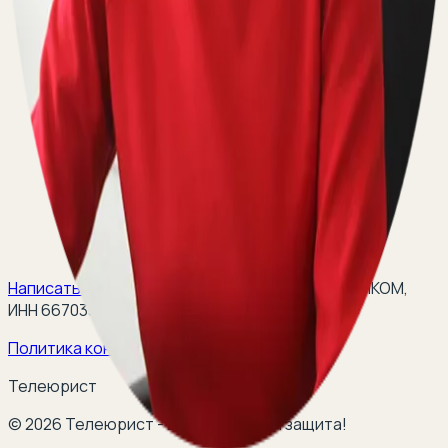
Написать на email:
teleurist@yandex.ru
(
ООО ЭЛКОМ,
ИНН 6670334641, ОГРН 1116670009796
).
Политика конфиденциальности
Телеюрист
©
2026
Телеюрист - ваша правовая защита!