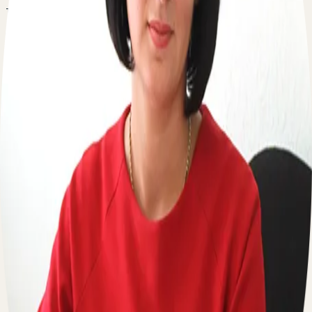
требования.
Возможна ли переуступка долга между юридическими
лицами? В каком порядке она производится? В каких
случаях она не допускается? Необходимо ли согласие
должника на передачу права требования?
Есть вопрос о переуступке долга между юридическими
лицами? Оставьте свой телефон, перезвоним
мгновенно:
По вопросам сотрудничества
Пишите на