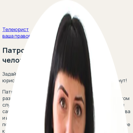
Телеюрист
ваша правовая защита
Патронаж над пожилым
человеком
Задайте свой вопрос и получите ответ опытных
юристов в сфере семейного права в течение 5 минут!
Патронаж над пожилым человеком является
разновидностью опеки и может быть установлен в том
случае, если он по состоянию здоровья не способен
самостоятельно осуществлять и защищать свои права
и исполнять обязанности. Такому лицу назначается
помощник. При этом необходимо письменное согласие
как последнего, так и самого пожилого человека.