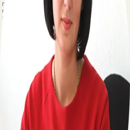
Помощник совершает в интересах находящегося под
патронажем человека действия на основании
заключаемых с этим лицом договоров поручения,
доверительного управления имуществом или иного
договора.
Что такое патронаж над пожилым человеком? В каком
случае он может быть установлен? Какими правами
обладает помощник? Каковы особенности договоров,
заключаемых с пожилым лицом? В каких случаях данные
правоотношения прекращаются?
Есть вопрос о патронаже над пожилым человеком?
Оставьте свой телефон, перезвоним мгновенно:
По вопросам сотрудничества
Пишите на