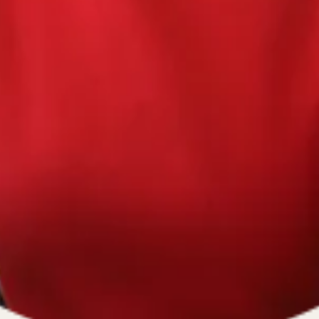
670334641, ОГРН 1116670009796
).