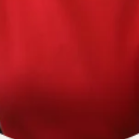
670334641, ОГРН 1116670009796
).