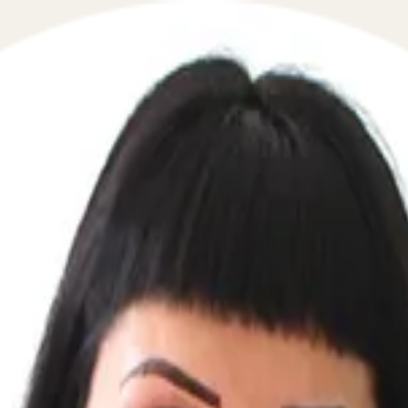
 в сфере семейного права в течение 5 минут!
мейном кодексе. На практике мать может оставить ребен
ется родительских прав). Отказ отца от ребенка в прямо
твовать в жизни ребенка - успешно оспорить свое отцовс
ить малыша в роддоме? Каковы правовые последствия по
елем?
вой телефон, перезвоним мгновенно: