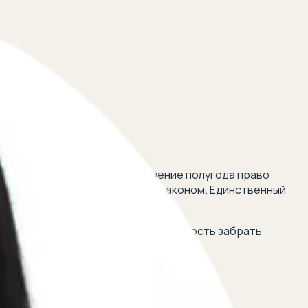
ка в роддоме, сохраняя в течение полугода право
м смысле слова не допускается законом. Единственный
тво в судебном порядке.
добного действия? Есть ли возможность забрать