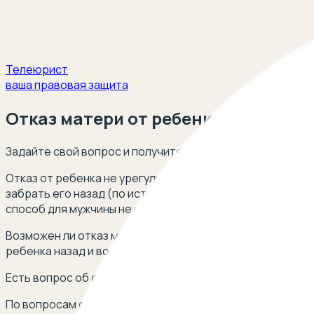
Телеюрист
ваша правовая защита
Отказ матери от ребенка
Задайте свой вопрос и получите ответ опытных юристов
Отказ от ребенка не урегулирован законодательно в Се
забрать его назад (по истечении этого срока она лиша
способ для мужчины не выплачивать алименты и не учас
Возможен ли отказ матери от ребенка? Можно ли остав
ребенка назад и восстановить правовую связь с родит
Есть вопрос об отказе матери от ребенка? Оставьте с
По вопросам сотрудничества