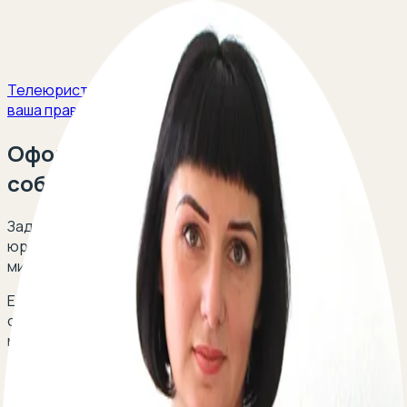
Телеюрист
ваша правовая защита
Оформление квартиры в
собственность
Задайте свой вопрос и получите ответ опытных
юристов в сфере гражданского права в течение 5
минут!
Есть вопрос о оформлении квартиры в
собственность? Оставьте свой телефон, перезвоним
мгновенно:
По вопросам сотрудничества