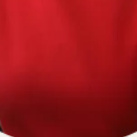
670334641, ОГРН 1116670009796
).