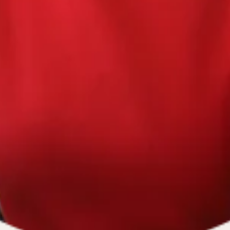
670334641, ОГРН 1116670009796
).