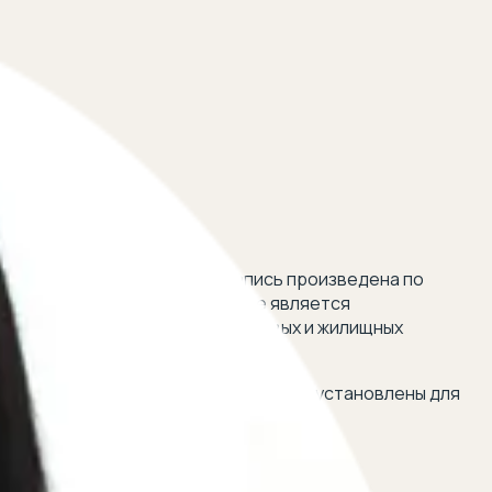
апись об отце ребенка или запись произведена по
м случае, если этот человек не является
е трудовых, социальных, налоговых и жилищных
льными властями.
доставляются женщине? Какие льготы установлены для