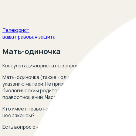
Телеюрист
ваша правовая защита
Мать-одиночка
Консультация юриста по вопросам правового положени
Мать-одиночка (также - одинокая мать) - женщина, в с
указанию матери. Не признается матерью одиночкой жен
биологическим родителем). Статус матери-одиночки да
правоотношений. Часть гарантий предоставляется феде
Кто имеет право на статус матери-одиночки? Какие до
нее законом?
Есть вопрос о матери-одиночке? Оставьте свой телефо