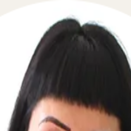
я матери-одиночки и полагающихся ей гарантиях
видетельстве о рождении ребенка которой отсутствует з
щина, ребенок которой имеет запись об отце (даже в то
ет основание на получение целого ряда гарантий в сфер
ральным законодательством, другая их часть - региона
кументы его подтверждают? Какие права и гарантии пре
н, перезвоним мгновенно: