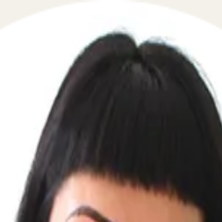
 в сфере семейного права в течение 5 минут!
айней мерой семейно-правовой ответственности за нен
тивоправных действий со стороны отца, нарушающих пра
: уклонение от выполнения обязанностей родителя (в том
льного дома (отделения) либо из иной медицинской орга
аций, злоупотребление своими родительскими правами, 
ловую неприкосновенность), хроническая зависимость ро
воих детей, другого родителя детей, супруга (в том чи
родительских прав? В каком порядке это происходит? К