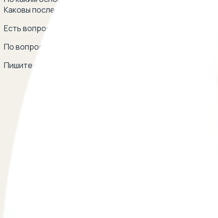
Каковы последствия принятия подобного решения для от
Есть вопрос о лишении отца родительских прав? Остав
По вопросам сотрудничества
Пишите на