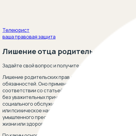
Телеюрист
ваша правовая защита
Лишение отца родительских прав
Задайте свой вопрос и получите ответ опытных юристов
Лишение родительских прав отца ребенка является кр
обязанностей. Оно применяется в случае наиболее про
соответствии со статьей 69 СК РФ к таковым относятся
без уважительных причин взять своего ребенка из роди
социального обслуживания или из аналогичных организ
или психическое насилие над ними, покушение на их по
умышленного преступления против жизни или здоровья с
жизни или здоровья иного члена семьи.
По каким основаниям отец ребенка может быть лишен 