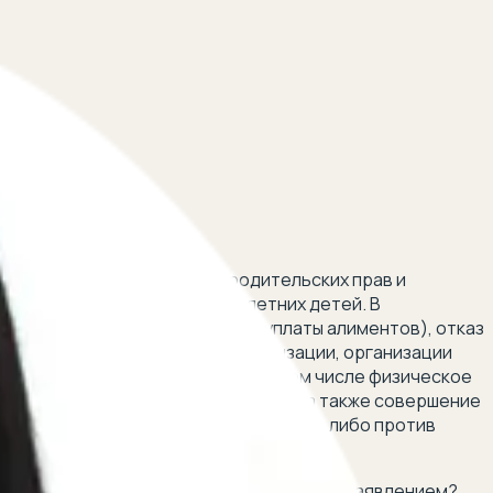
адлежащее осуществление родительских прав и
ва и интересы несовершеннолетних детей. В
 числе злостное уклонение от уплаты алиментов), отказ
низации, образовательной организации, организации
жестокое обращение с детьми (в том числе физическое
дителя от алкоголя или наркотиков, а также совершение
сле не являющегося родителем детей), либо против
то может обращаться с соответствующим заявлением?