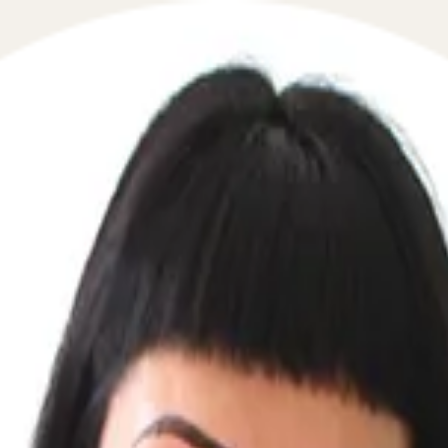
в
ельских прав в порядке, установленном статьями 69-70 
крайней мерой семейно-правовой ответственности за н
тивоправных действий со стороны матери, нарушающих п
: уклонение от выполнения обязанностей родителя (в том
льного дома (отделения) либо из иной медицинской орга
аций, злоупотребление своими родительскими правами, 
ловую неприкосновенность), хроническая зависимость ма
воих детей, другого родителя детей, супруга (в том чи
родительских прав? В каком порядке оно происходит? К