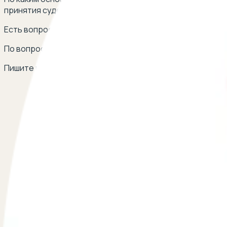
принятия судом решения? Что происходит с ребенком? 
Есть вопрос о лишении матери родительских прав? Ост
По вопросам сотрудничества
Пишите на