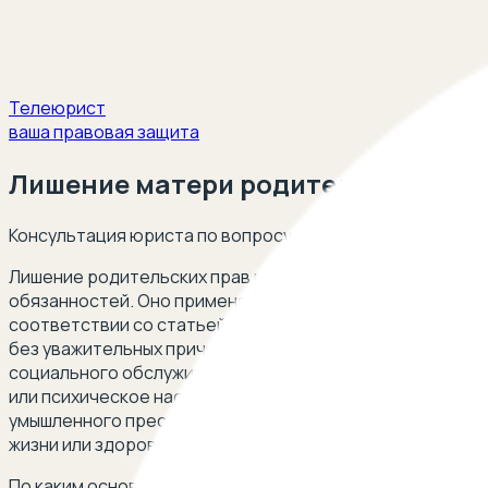
Телеюрист
ваша правовая защита
Лишение матери родительских пра
Консультация юриста по вопросу лишения матери родит
Лишение родительских прав матери ребенка является 
обязанностей. Оно применяется в случае наиболее про
соответствии со статьей 69 СК РФ к таковым относятся
без уважительных причин взять своего ребенка из роди
социального обслуживания или из аналогичных организ
или психическое насилие над ними, покушение на их по
умышленного преступления против жизни или здоровья с
жизни или здоровья иного члена семьи.
По каким основаниям мать ребенка может быть лишена 