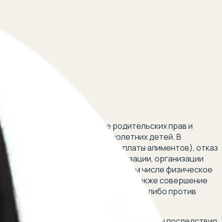
СК РФ
енадлежащее осуществление родительских прав и
рава и интересы несовершеннолетних детей. В
 числе злостное уклонение от уплаты алиментов), отказ
низации, образовательной организации, организации
жестокое обращение с детьми (в том числе физическое
тери от алкоголя или наркотиков, а также совершение
сле не являющегося родителем детей), либо против
то может обращаться с заявлением? Каковы последствия