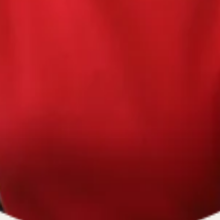
670334641, ОГРН 1116670009796
).