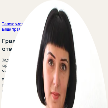
Телеюрист
ваша правовая защита
Гражданско правовая
ответственность
Задайте свой вопрос и получите ответ опытных
юристов в сфере гражданского права в течение 5
минут!
Есть вопрос о гражданско-правовой
ответственности? Оставьте свой телефон,
перезвоним мгновенно:
По вопросам сотрудничества