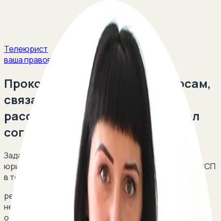
Телеюрист
ваша правовая защита
Проконсультируем про вопросам,
связанными с особенностями
рассмотрения гражданских дел
согласно ГПК РФ
Задайте свой вопрос и получите ответ опытного
юриста в сфере взаимодействия с приставами и ФССП
в течение 5 минут!
решение суда гпк постановления гкчп 1
несовершеннолетние в судебном заседании гпк
обогащение статья гпк нормы ну одно ли по одному и