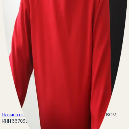
Написать на email:
teleurist@yandex.ru
(
ООО ЭЛКОМ,
ИНН 6670334641, ОГРН 1116670009796
).