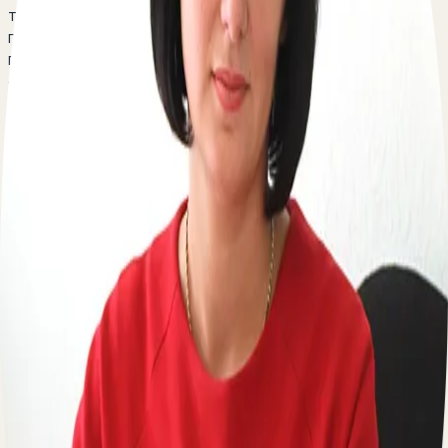
тому же вопросу обратиться в суд сначала по кас рф а
потом по гпк рф исковое заявление гпк рф разрешение
присутствовать студентам на судебном заседании гпк
статья про алименты гпк о судебном решении гпк как
решить договорной спор гпк
Оставьте свой вопрос через форму чата внизу
страницы или позвоните по телефону. Оказываем
квалифицированную юридическую помощь и
консультации по всем областям права. Ниже список
некоторых вопросов и ситуаций, которые
интересовали наших пользователей сегодня:
Есть вопрос к юристу? Оставьте свой телефон,
перезвоним мгновенно:
По вопросам сотрудничества
Пишите на