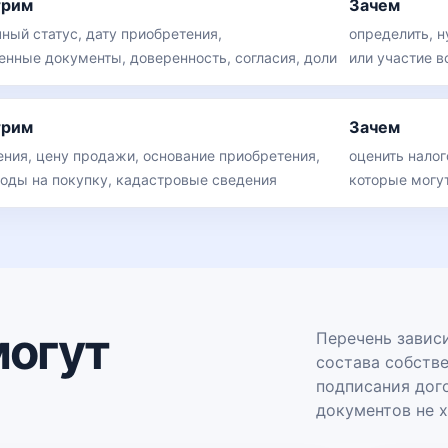
трим
Зачем
ный статус, дату приобретения,
определить, н
енные документы, доверенность, согласия, доли
или участие в
трим
Зачем
ения, цену продажи, основание приобретения,
оценить нало
ходы на покупку, кадастровые сведения
которые могу
могут
Перечень зависи
состава собстве
подписания дого
документов не х