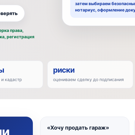
затем выбираем безопасный
нотариус, оформление доку
оверять
ерка права,
ка, регистрация
ы
риски
 и кадастр
оцениваем сделку до подписания
ли
«Хочу продать гараж»