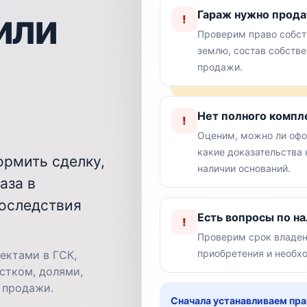
или
Гараж нужно прода
!
Проверим право собст
землю, состав собстве
продажи.
Нет полного компл
!
Оценим, можно ли офо
какие доказательства
ормить сделку,
наличии оснований.
аза в
последствия
Есть вопросы по н
!
Проверим срок владен
приобретения и необх
ектами в ГСК,
стком, долями,
 продажи.
Сначала устанавливаем пра