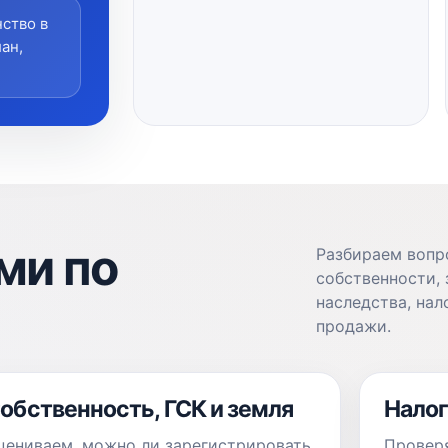
ство в
ан,
ми по
Разбираем вопр
собственности, 
наследства, нал
продажи.
обственность, ГСК и земля
Налог
цениваем, можно ли зарегистрировать
Проверя