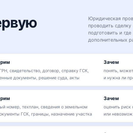
ервую
Юридическая пров
проводить сделку 
подготовить и где 
дополнительных р
трим
Зачем
ГРН, свидетельство, договор, справку ГСК,
понять, може
енные документы, решение суда, акты
и нужна ли п
трим
Зачем
ый номер, техплан, сведения о земельном
оценить риск 
документы ГСК, границы, назначение участка
или невозмож