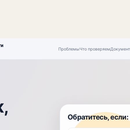
ти
Проблемы
Что проверяем
Докумен
,
Обратитесь, если: