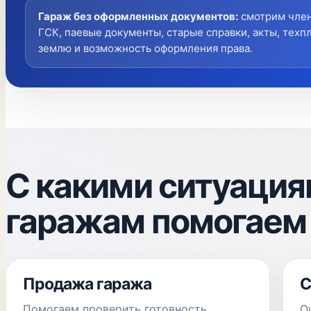
Гараж без оформленных документов
:
смотрим член
ГСК, паевые документы, старые справки, акты, техпл
землю и возможность оформления права.
С какими ситуация
гаражам помогаем
Продажа гаража
С
Помогаем проверить готовность
О