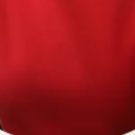
670334641, ОГРН 1116670009796
).