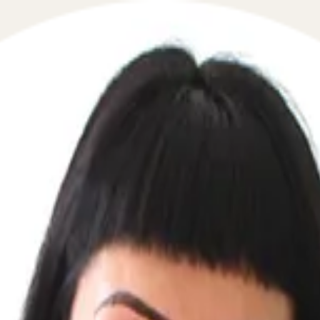
итов судебных приставов домой к 
 в сфере взаимодействия с приставами и ФССП в течение
для граждан, столкнувшихся с визитами судебных приста
 и защитят ваши права и имущество. Мы предоставляем к
тавами, и разъясняем, в каких случаях их действия мог
едур.
 случае, если судебные приставы приходят домой к долж
рописаны. Мы поможем вам разобраться, имеют ли приста
ациях, когда приставы могут прийти по ходатайству или 
лись с мошенниками, выдающими себя за приставов, или е
защитить ваши интересы. Обращайтесь к нам, чтобы пол