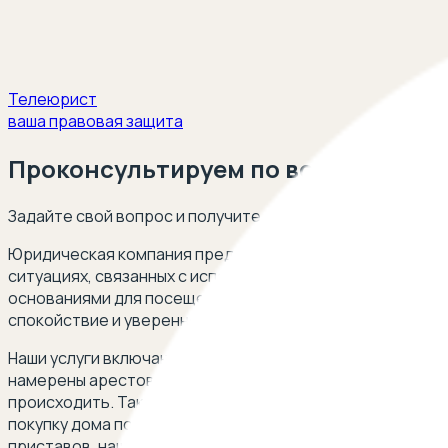
Телеюрист
ваша правовая защита
Проконсультируем по вопросам виз
Задайте свой вопрос и получите ответ опытного юриста
Юридическая компания предлагает комплексную защиту 
ситуациях, связанных с исполнением судебных решений,
основаниями для посещения вашего дома судебными прис
спокойствие и уверенность в правомерности всех проц
Наши услуги включают в себя защиту ваших интересов в
намерены арестовать имущество, включая дом, где вы п
происходить. Также мы предоставляем поддержку в ситу
покупку дома под материнский капитал. Если вы столкну
приставов, наши юристы готовы оказать вам помощь и 