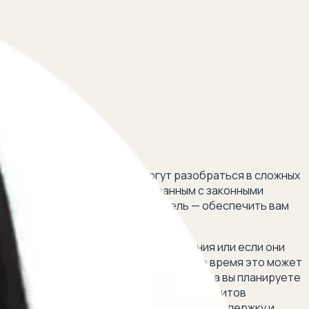
должнику
 5 минут!
вов. Наши специалисты помогут разобраться в сложных
онсультации по вопросам, связанным с законными
ут быть неправомерными. Наша цель — обеспечить вам
нику без предварительного уведомления или если они
вы право заходить в ваш дом и в какое время это может
если они наложили арест на имущество, а вы планируете
сли у вас возникли вопросы о частоте визитов
учить квалифицированную юридическую поддержку и