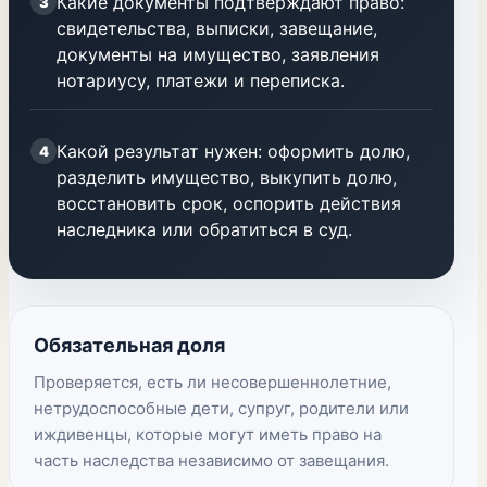
Какие документы подтверждают право:
3
свидетельства, выписки, завещание,
документы на имущество, заявления
нотариусу, платежи и переписка.
Какой результат нужен: оформить долю,
4
разделить имущество, выкупить долю,
восстановить срок, оспорить действия
наследника или обратиться в суд.
Обязательная доля
Проверяется, есть ли несовершеннолетние,
нетрудоспособные дети, супруг, родители или
иждивенцы, которые могут иметь право на
часть наследства независимо от завещания.