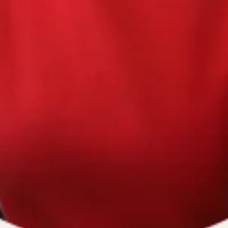
670334641, ОГРН 1116670009796
).