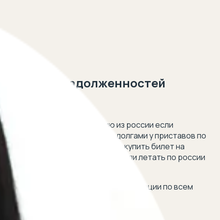
и долгов и задолженностей
 5 минут!
гу ли я въехать в белоруссию из россии если
и можно ли летать по россии с долгами у приставов по
озыске у приставов может ли он купить билет на
еет долг перед приставами можно ли летать по россии
нную юридическую помощь и консультации по всем
дня: