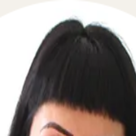
 путешествия по России при наличи
 в сфере взаимодействия с приставами и ФССП в течение
ь у судебных приставов если есть действующий кредит мо
ии если у приставов в розыске можно ли летать по росси
ларусь с долгами у приставов если человек находится в р
 приставов может ли человек летать на самолете если им
ы или позвоните по телефону. Оказываем квалифицирова
туаций, которые интересовали наших пользователей сего
оним мгновенно: