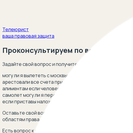
Телеюрист
ваша правовая защита
Проконсультируем по возможности
Задайте свой вопрос и получите ответ опытного юриста
могу ли я вылететь с москвы в минск имея задолженност
арестовали все счета приставы можно ли летать по росс
алиментам если человек в розыске можно ли уехать в бе
самолет могу ли я передвигаться по россии с долгом у
если приставы наложили арест на банковские карты
Оставьте свой вопрос через форму чата внизу страниц
областям права. Ниже список некоторых вопросов и си
Есть вопрос к юристу? Оставьте свой телефон, перезв