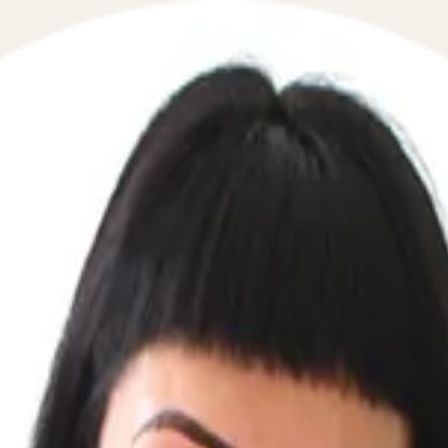
прета на регистрационные действи
 в сфере взаимодействия с приставами и ФССП в течение
 ваших интересов в вопросах, связанных с регистрацио
етов, наложенных на имущество или транспортные средс
иту ваших прав в судебном порядке. Мы гарантируем инд
, как постановление о запрете регистрационных действий
ьтируем по вопросам временной регистрации и ее отраж
ниями на регистрацию недвижимости или транспортных ср