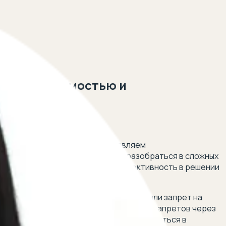
я с недвижимостью и
 5 минут!
нными действиями. Мы предоставляем
тва. Наши специалисты помогут разобраться в сложных
ивидуальный подход и высокую эффективность в решении
, наложенное судебными приставами, или запрет на
ения в Росреестре, а также по снятию запретов через
едств, наши юристы помогут вам разобраться в