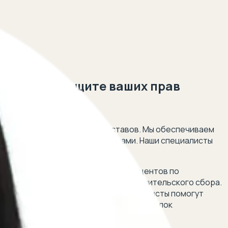
ставов и защите ваших прав
 5 минут!
и действиями судебных приставов. Мы обеспечиваем
модействия с судебными органами. Наши специалисты
ву.
и допустили ошибки при расчете процентов по
дебного пристава о взыскании исполнительского сбора.
 или незаконное обогащение, наши юристы помогут
я во время суда и признанием таких сделок
есов в суде.