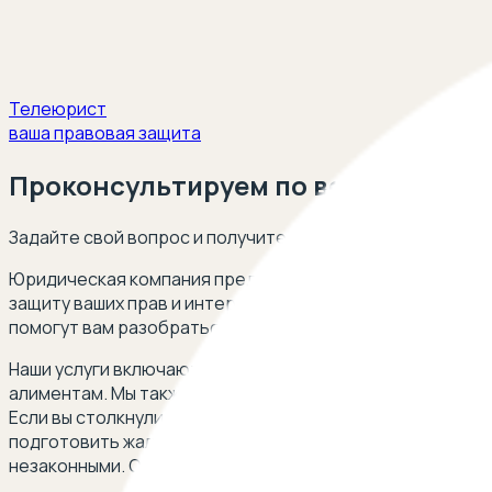
Телеюрист
ваша правовая защита
Проконсультируем по вопросам не
Задайте свой вопрос и получите ответ опытного юриста
Юридическая компания предлагает профессиональную п
защиту ваших прав и интересов, предоставляя квалифи
помогут вам разобраться в сложных ситуациях и найти
Наши услуги включают в себя помощь в случаях, когда 
алиментам. Мы также оказываем поддержку в ситуациях
Если вы столкнулись с неправомерными действиями, та
подготовить жалобу и подать ее через госуслуги. Мы та
незаконными. Обращайтесь к нам для оценки правомерн