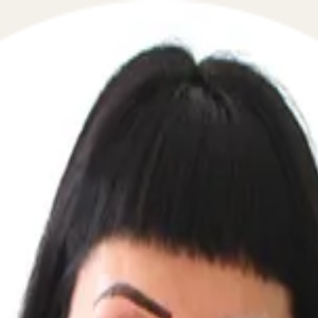
правомерных действий судебных при
 в сфере взаимодействия с приставами и ФССП в течение
омощь в решении вопросов, связанных с неправомерным
цированную юридическую поддержку на всех этапах взаи
 оптимальное решение, соответствующее законодательст
судебные приставы незаконно списали деньги со счета ил
, связанных с признанием незаконным постановлением су
кими как применение оружия приставом в помещении суда
кже консультируем по вопросам, связанным с продажей па
ости действий судебных приставов и защиты ваших интер