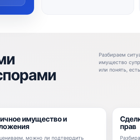
ми
Разбираем ситу
имущество супр
спорами
или понять, ест
ичное имущество и
Сделк
ложения
прав
цениваем, можно ли подтвердить
Разбир