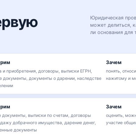
ервую
Юридическая пров
может делиться, к
ли основания для 
трим
Зачем
а и приобретения, договоры, выписки ЕГРН,
понять, относ
е документы, документы о дарении, наследстве
нажитому и м
елении
трим
Зачем
 документы, выписки по счетам, договоры
оценить, мож
одажу добрачного имущества, дарение денег,
участие общи
енные документы