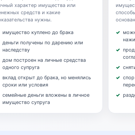
ичный характер имущества или
имущест
енежных средств и какие
способ
оказательства нужны.
основан
имущество куплено до брака
можн
нажи
деньги получены по дарению или
наследству
прод
согл
дом построен на личные средства
одного супруга
снят
вклад открыт до брака, но менялись
спор
сроки или условия
пере
семейные деньги вложены в личное
разд
имущество супруга