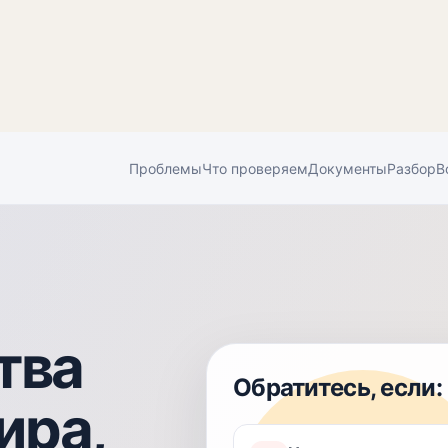
Проблемы
Что проверяем
Документы
Разбор
В
тва
Обратитесь, если:
ира,