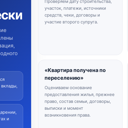
Проверяем дату строительства,
участок, платежи, источники
ески
средств, чеки, договоры и
участие второго супруга.
кие
млены
зация,
 одного
«Квартира получена по
переселению»
ся
 вклады,
Оцениваем основание
предоставления жилья, прежнее
право, состав семьи, договоры,
выписки и момент
арении,
возникновения права.
ах и