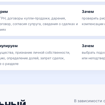
трим
Зачем
ГРН, договоры купли-продажи, дарения,
проверить рис
говор, согласия супруга, сведения о сделках и
компенсации 
ниях
мулируем
Зачем
ущества, признание личной собственности,
выбрать подх
ию, определение долей, запрет сделок,
или неподтве
е о разделе
ьный
В зависимости 