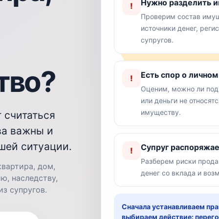
Нужно разделить и
!
Проверим состав имущ
источники денег, рег
и
супругов.
тво?
Есть спор о лично
!
Оценим, можно ли подт
или деньги не относят
имуществу.
 считаться
ва важны и
шей ситуации.
Супруг распоряжае
!
Разберем риски прода
квартира, дом,
денег со вклада и во
ю, наследству,
из супругов.
Сначала устанавливаем пр
выбираем действие: перего