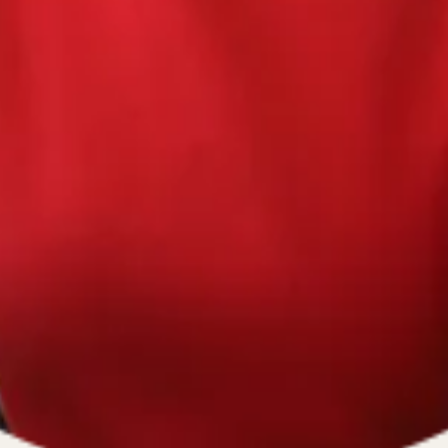
670334641, ОГРН 1116670009796
).